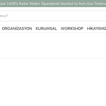
Saat 14:00’e Kadar Verilen Siparişlerde İstanbul İçi Aynı Gün Teslima
ORGANIZASYON
KURUMSAL
WORKSHOP
HIKAYEMI
Workshop