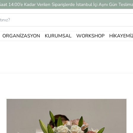
Saat 14:00’e Kadar Verilen Siparişlerde İstanbul İçi Aynı Gün Teslima
ORGANIZASYON
KURUMSAL
WORKSHOP
HIKAYEMI
Celebration Series