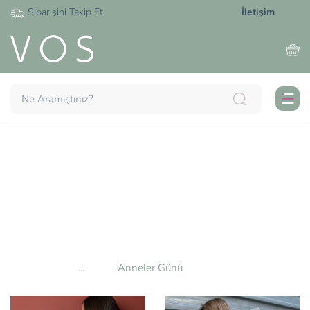
Siparişini Takip Et
İletişim
25 ürün bulundu.
Anneler Günü
Akıllı Sıralama
...
Anneler Günü