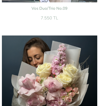
Vos Duo/Trio No.09
7.550 TL