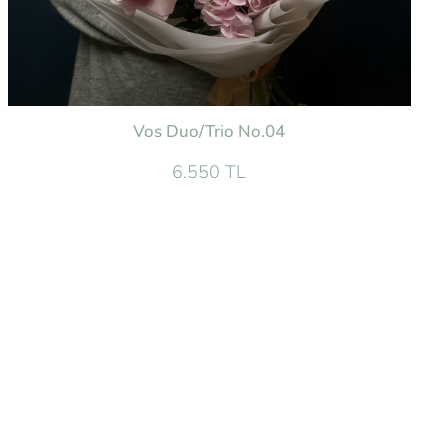
Vos Duo/Trio No.04
6.550 TL