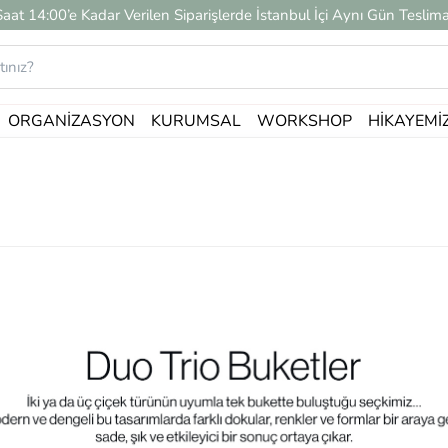
Saat 14:00’e Kadar Verilen Siparişlerde İstanbul İçi Aynı Gün Teslima
ORGANIZASYON
KURUMSAL
WORKSHOP
HIKAYEMI
Duo / Trio Buketler