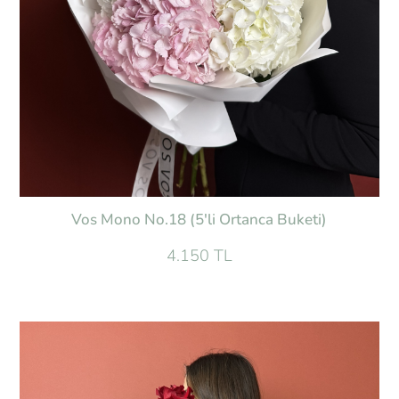
Vos Mono No.18 (5'li Ortanca Buketi)
4.150 TL