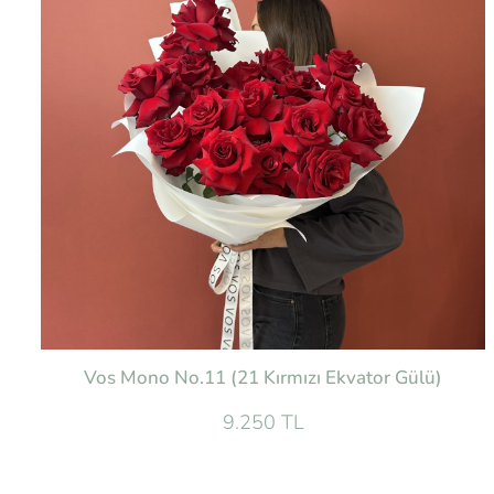
Vos Mono No.11 (21 Kırmızı Ekvator Gülü)
9.250 TL