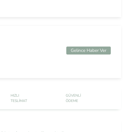
Gelince Haber Ver
HIZLI
GÜVENLI
TESLIMAT
ÖDEME