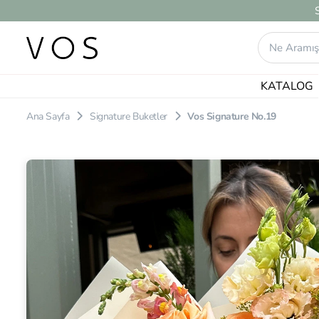
KATALOG
Ana Sayfa
Signature Buketler
Vos Signature No.19