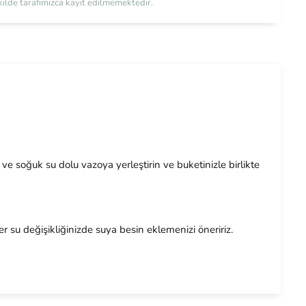
şekilde tarafımızca kayıt edilmemektedir.
 soğuk su dolu vazoya yerleştirin ve buketinizle birlikte
r su değişikliğinizde suya besin eklemenizi öneririz.