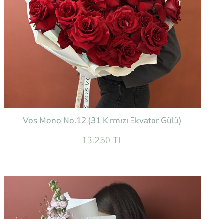
Vos Mono No.12 (31 Kırmızı Ekvator Gülü)
13.250 TL