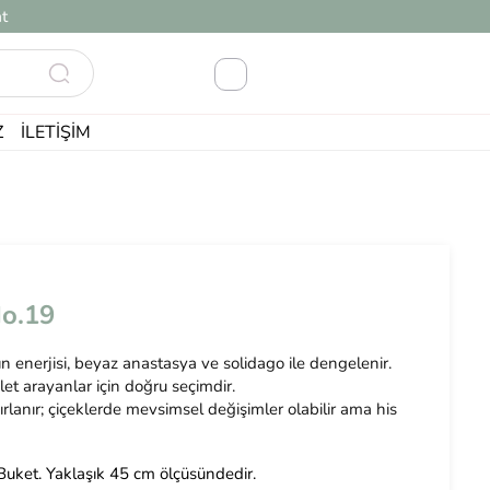
t
Z
İLETIŞIM
No.19
 enerjisi, beyaz anastasya ve solidago ile dengelenir.
alet arayanlar için doğru seçimdir.
ırlanır; çiçeklerde mevsimsel değişimler olabilir ama his
uket. Yaklaşık 45 cm ölçüsündedir.