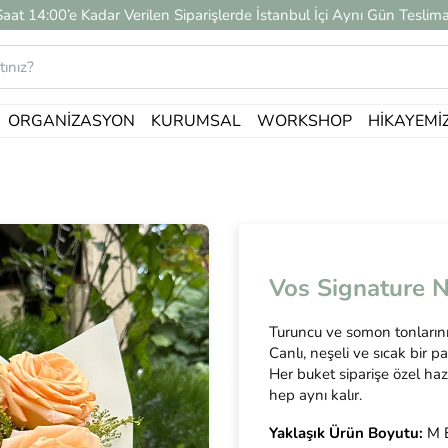
Saat 14:00’e Kadar Verilen Siparişlerde İstanbul İçi Aynı Gün Teslima
ORGANIZASYON
KURUMSAL
WORKSHOP
HIKAYEMI
Vos Signature 
Turuncu ve somon tonlarının
Canlı, neşeli ve sıcak bir p
Her buket siparişe özel haz
hep aynı kalır.
Yaklaşık Ürün Boyutu:
M B