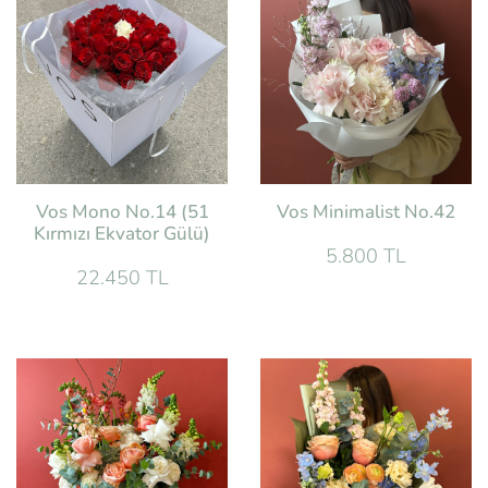
Vos Minimalist No.42
Vos Mono No.14 (51
Kırmızı Ekvator Gülü)
5.800 TL
22.450 TL