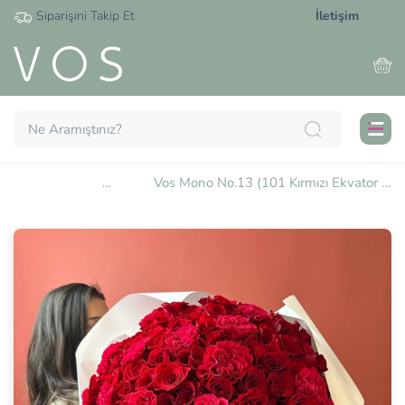
Siparişini Takip Et
İletişim
...
Vos Mono No.13 (101 Kırmızı Ekvator Gülü)