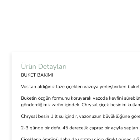
Ürün Detayları
BUKET BAKIMI
Vos'tan aldığınız taze çiçekleri vazoya yerleştirirken buke
Buketin özgün formunu koruyarak vazoda keyfini sürebilmen
gönderdiğimiz zarfın içindeki Chrysal çiçek besinini kullan
Chrysal besin 1 lt su içindir, vazonuzun büyüklüğüne göre 
2-3 günde bir defa, 45 derecelik çapraz bir açıyla sapları
Çiçeklerin ömrünü daha da uzatmak için direkt güneş ışığ