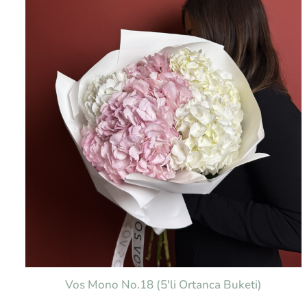
Vos Mono No.18 (5'li Ortanca Buketi)