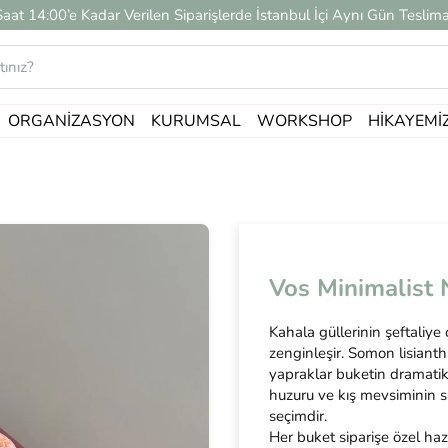
Saat 14:00’e Kadar Verilen Siparişlerde İstanbul İçi Aynı Gün Teslima
ORGANIZASYON
KURUMSAL
WORKSHOP
HIKAYEMI
Vos Minimalist 
Kahala güllerinin şeftaliye
zenginleşir. Somon lisianth
yapraklar buketin dramatik 
huzuru ve kış mevsiminin sıc
seçimdir.
Her buket siparişe özel haz