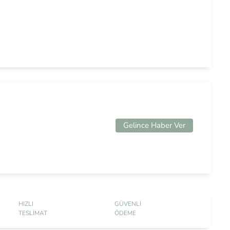
Gelince Haber Ver
HIZLI
GÜVENLI
TESLIMAT
ÖDEME