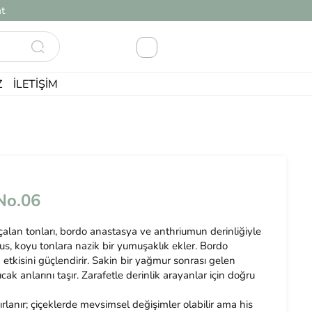
t
Z
İLETIŞIM
No.06
 çalan tonları, bordo anastasya ve anthriumun derinliğiyle
us, koyu tonlara nazik bir yumuşaklık ekler. Bordo
etkisini güçlendirir. Sakin bir yağmur sonrası gelen
ak anlarını taşır. Zarafetle derinlik arayanlar için doğru
ırlanır; çiçeklerde mevsimsel değişimler olabilir ama his